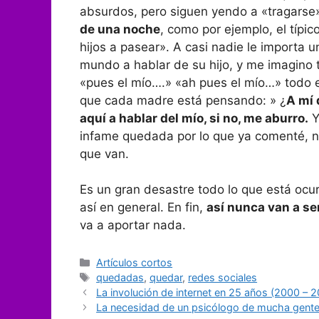
absurdos, pero siguen yendo a «tragars
de una noche
, como por ejemplo, el típi
hijos a pasear». A casi nadie le importa un 
mundo a hablar de su hijo, y me imagino 
«pues el mío….» «ah pues el mío…» todo 
que cada madre está pensando: » ¿
A mí 
aquí a hablar del mío, si no, me aburro.
Y
infame quedada por lo que ya comenté, n
que van.
Es un gran desastre todo lo que está oc
así en general. En fin,
así nunca van a ser
va a aportar nada.
Categorías
Artículos cortos
Etiquetas
quedadas
,
quedar
,
redes sociales
La involución de internet en 25 años (2000 – 
La necesidad de un psicólogo de mucha gente