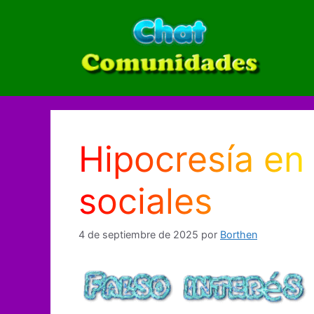
Saltar
al
contenido
Hipocresía en 
sociales
4 de septiembre de 2025
por
Borthen