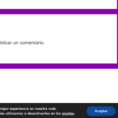
blicar un comentario.
 mejor experiencia en nuestra web.
MUNIDADES | CHAT GRATIS AMISTAD Y QUEDADAS
• Creado 
Aceptar
es utilizamos o desactivarlas en los
ajustes
.