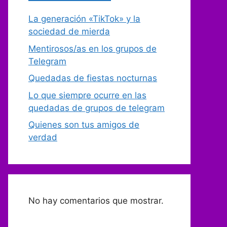
La generación «TikTok» y la
sociedad de mierda
Mentirosos/as en los grupos de
Telegram
Quedadas de fiestas nocturnas
Lo que siempre ocurre en las
quedadas de grupos de telegram
Quienes son tus amigos de
verdad
No hay comentarios que mostrar.