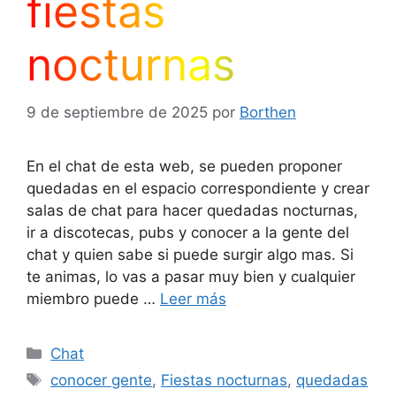
fiestas
nocturnas
9 de septiembre de 2025
por
Borthen
En el chat de esta web, se pueden proponer
quedadas en el espacio correspondiente y crear
salas de chat para hacer quedadas nocturnas,
ir a discotecas, pubs y conocer a la gente del
chat y quien sabe si puede surgir algo mas. Si
te animas, lo vas a pasar muy bien y cualquier
miembro puede …
Leer más
Categorías
Chat
Etiquetas
conocer gente
,
Fiestas nocturnas
,
quedadas