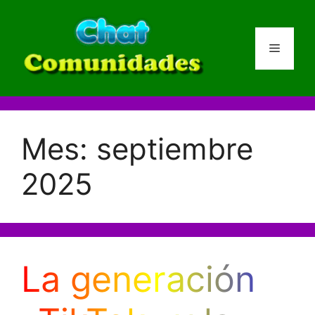
Saltar
al
contenido
Menú
Mes:
septiembre
2025
La generación