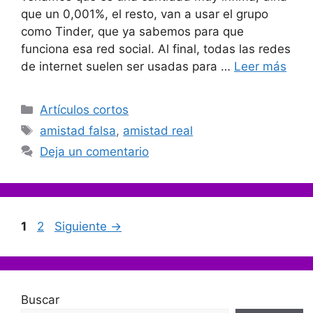
que un 0,001%, el resto, van a usar el grupo
como Tinder, que ya sabemos para que
funciona esa red social. Al final, todas las redes
de internet suelen ser usadas para …
Leer más
Categorías
Artículos cortos
Etiquetas
amistad falsa
,
amistad real
Deja un comentario
Página
Página
1
2
Siguiente
→
Buscar